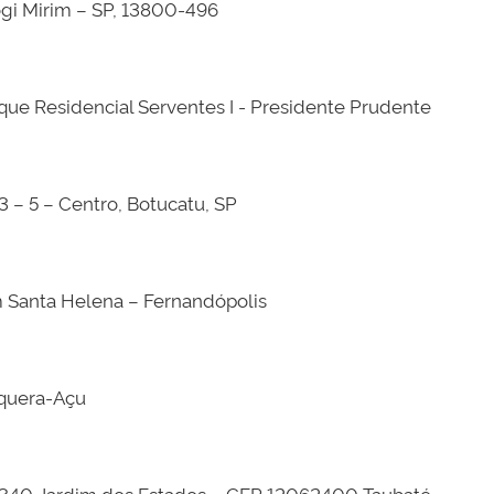
gi Mirim – SP, 13800-496
que Residencial Serventes I - Presidente Prudente
– 5 – Centro, Botucatu, SP
im Santa Helena – Fernandópolis
iquera-Açu
340 Jardim dos Estados – CEP 12062400 Taubaté