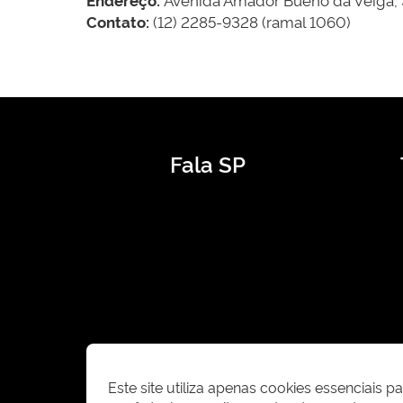
Contato:
(12) 2285-9328 (ramal 1060)
Fala SP
Este site utiliza apenas cookies essenciais 