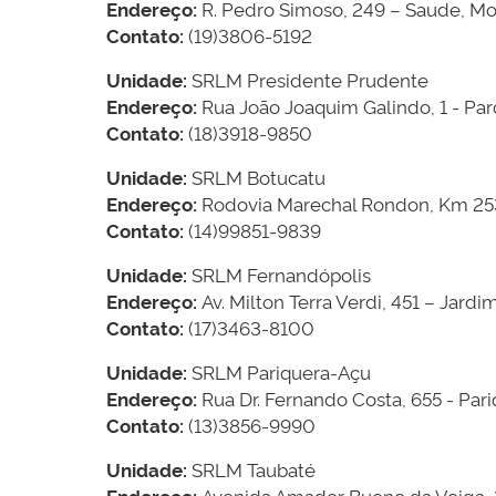
Endereço:
R. Pedro Simoso, 249 – Saude, Mo
Contato:
(19)3806-5192
Unidade:
SRLM Presidente Prudente
Endereço:
Rua João Joaquim Galindo, 1 - Par
Contato:
(18)3918-9850
Unidade:
SRLM Botucatu
Endereço:
Rodovia Marechal Rondon, Km 253 
Contato:
(14)99851-9839
Unidade:
SRLM Fernandópolis
Endereço:
Av. Milton Terra Verdi, 451 – Jard
Contato:
(17)3463-8100
Unidade:
SRLM Pariquera-Açu
Endereço:
Rua Dr. Fernando Costa, 655 - Par
Contato:
(13)3856-9990
Unidade:
SRLM Taubaté
Endereço:
Avenida Amador Bueno da Veiga, 