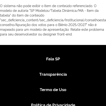
O sistema não pode exibir o item de conteúdo referenciado. O
modelo de autoria "SP Modelos/Tabela Dinâmica/MA - Item da
tabela" do item de conteúdo
"sec_deficiencia_content/sec_deficiencia/Institucional/conselhoe
conselho/Apuração dos votos para o Biênio 2025/2027" não é
mapeado para um modelo de apresentação. Relate este problema
para seu desenvolvedor ou designer front-end.
Fala SP
Transparência
Termo de Uso
Política de Privacidade